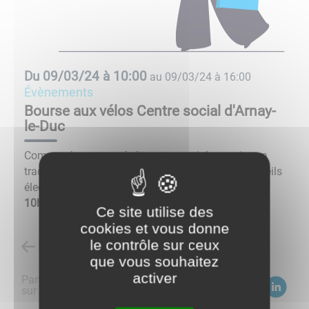
Du
09/03/24 à 10:00
au
09/03/24 à 16:00
évènements
Bourse aux vélos Centre social d'Arnay-
le-Duc
Comme chaque année le centre social organise sa
traditionnelle bourse aux vélos et aux petits appareils
électroménagers qui aura lieu le
samedi 9 mars de
10h à 16h
à l’école Pierre Meunier à Arnay.
Ce site utilise des
cookies et vous donne
le contrôle sur ceux
Retour à la liste des évènements
que vous souhaitez
activer
Partagez
sur :