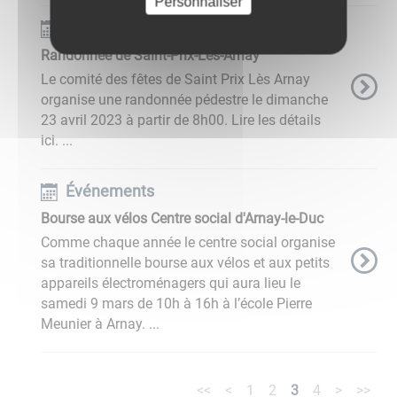
Personnaliser
Événements
Randonnée de Saint-Prix-Les-Arnay
Le comité des fêtes de Saint Prix Lès Arnay
organise une randonnée pédestre le dimanche
23 avril 2023 à partir de 8h00. Lire les détails
ici. ...
Événements
Bourse aux vélos Centre social d'Arnay-le-Duc
Comme chaque année le centre social organise
sa traditionnelle bourse aux vélos et aux petits
appareils électroménagers qui aura lieu le
samedi 9 mars de 10h à 16h à l’école Pierre
Meunier à Arnay. ...
<<
<
1
2
3
4
>
>>