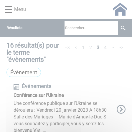
Lien
Lien
Lien
Lien
Panneau de gestion des cookies
Menu
d'accès
d'accès
d'accès
d'accès
rapide
rapide
rapide
rapide
au
au
à
au
Résultats
menu
contenu
la
pied
principal
recherche
de
page
16
résultat(s) pour
<<
<
1
2
3
4
>
>>
le terme
"
évènements
"
Évènement
Événements
Conférence sur l'Ukraine
Une conférence publique sur l’Ukraine se
déroulera : Vendredi 20 janvier 2023 A 18h30
Salle des Mariages – Mairie d’Arnay-le-Duc Si
vous souhaitez y participer, vous y serez les
bienvenu(e)s. ...