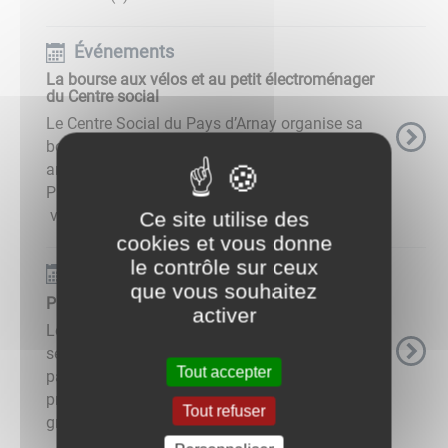
Événements
La bourse aux vélos et au petit électroménager
du Centre social
Le Centre Social du Pays d’Arnay organise sa
bourse aux vélos et petits électroménagers
annuelle le samedi 4 mars 2023 à la salle
Pierre Meunier d'Arnay-le-duc Il sera possible de
vendre ou acheter ...
Ce site utilise des
cookies et vous donne
le contrôle sur ceux
Événements
que vous souhaitez
Présentation du dispositif "Bilan de santé"
activer
Le Centre socila d'Arnay-le-Duc organise dans
ses locaux le mercredi 15 mars à 14h30, en
Tout accepter
partenariat avec l’Assurance Maladie, une
présentation du « Bilan de santé » (dispositif
Tout refuser
gratuit, voir ...