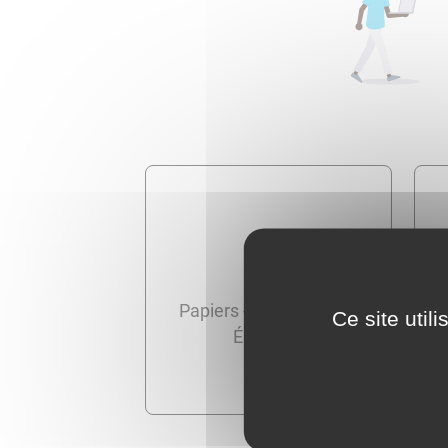
Papiers - Citoyenneté -
Ce site util
Élections