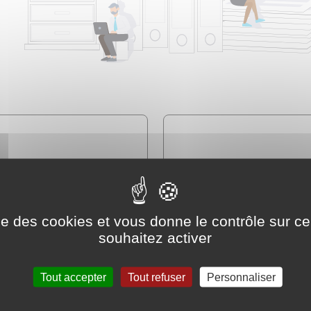
Famille - Scolarité
Social - Santé
ise des cookies et vous donne le contrôle sur 
souhaitez activer
Tout accepter
Tout refuser
Personnaliser